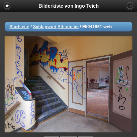
Bilderkiste von Ingo Teich
Startseite
/
Schlagwort
Altenheim
/
E5041861 web