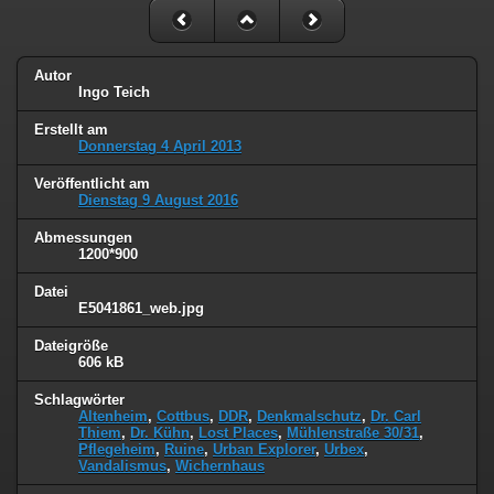
Autor
Ingo Teich
Erstellt am
Donnerstag 4 April 2013
Veröffentlicht am
Dienstag 9 August 2016
Abmessungen
1200*900
Datei
E5041861_web.jpg
Dateigröße
606 kB
Schlagwörter
Altenheim
,
Cottbus
,
DDR
,
Denkmalschutz
,
Dr. Carl
Thiem
,
Dr. Kühn
,
Lost Places
,
Mühlenstraße 30/31
,
Pflegeheim
,
Ruine
,
Urban Explorer
,
Urbex
,
Vandalismus
,
Wichernhaus