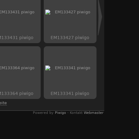
133431 piwigo
EM133427 piwigo
133364 piwigo
EM133341 piwigo
eite
Powered by
Piwigo
- Kontakt
Webmaster