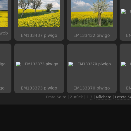
 web
EM133437 piwigo
EM133432 piwigo
EM
go
EM133373 piwigo
EM133370 piwigo
EM
Erste Seite | Zurück |
1
2
|
Nächste
|
Letzte S