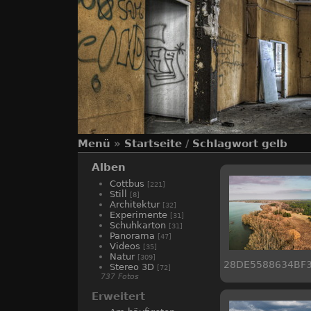
Menü
»
Startseite
/
Schlagwort
gelb
Alben
Cottbus
[221]
Still
[8]
Architektur
[32]
Experimente
[31]
Schuhkarton
[31]
Panorama
[47]
Videos
[35]
Natur
[309]
28DE5588634BF
Stereo 3D
[72]
737 Fotos
Erweitert