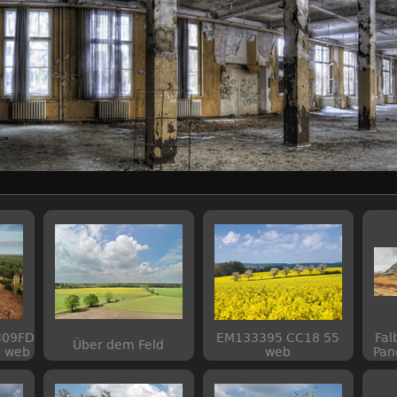
309FD0C321C1718843F
EM133395 CC18 55
Fal
Über dem Feld
web
web
Pan