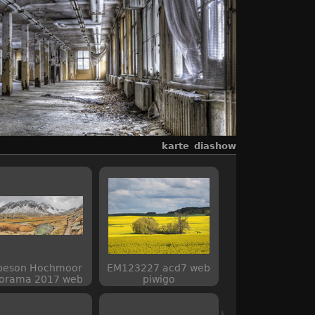
karte
diashow
beson Hochmoor
EM123227 acd7 web
orama 2017 web
piwigo