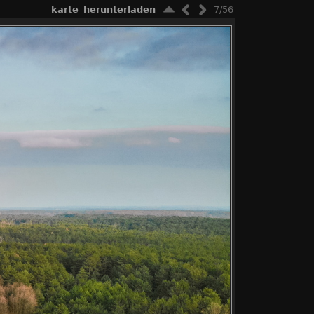
karte
herunterladen
7/56