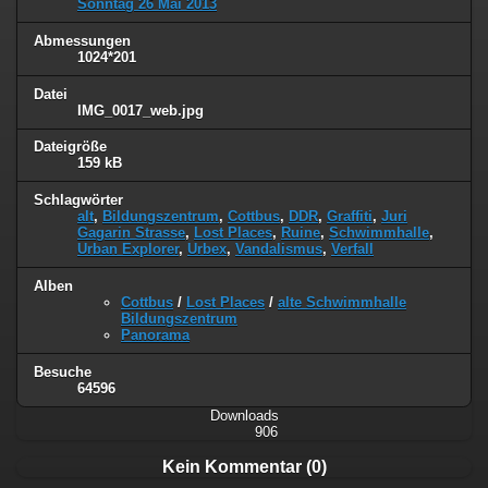
Sonntag 26 Mai 2013
Abmessungen
1024*201
Datei
IMG_0017_web.jpg
Dateigröße
159 kB
Schlagwörter
alt
,
Bildungszentrum
,
Cottbus
,
DDR
,
Graffiti
,
Juri
Gagarin Strasse
,
Lost Places
,
Ruine
,
Schwimmhalle
,
Urban Explorer
,
Urbex
,
Vandalismus
,
Verfall
Alben
Cottbus
/
Lost Places
/
alte Schwimmhalle
Bildungszentrum
Panorama
Besuche
64596
Downloads
906
Kein Kommentar (0)